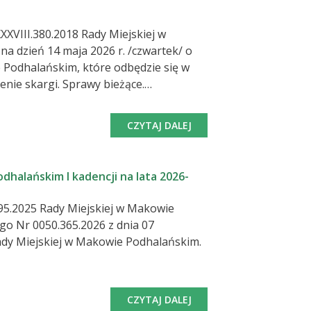
tów i stref wypoczynku przy
organizacja zajęć dla dziec
XVIII.380.2018 Rady Miejskiej w
oz.1153) pracodawca obowiązany jest
CZYTAJ DALEJ
 udziału w pracach organów gminy.
halańskim I kadencji na lata 2026-
95.2025 Rady Miejskiej w Makowie
o Nr 0050.365.2026 z dnia 07
ady Miejskiej w Makowie Podhalańskim.
CZYTAJ DALEJ