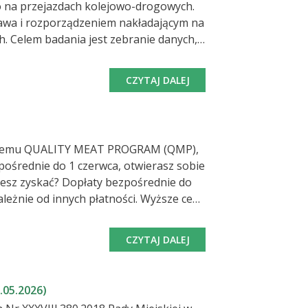
na przejazdach kolejowo-drogowych.
rawa i rozporządzeniem nakładającym na
ch,
CZYTAJ DALEJ
 przejazdów kolejowych oraz o
Systemu QUALITY MEAT PROGRAM (QMP),
pośrednie do 1 czerwca, otwierasz sobie
 innych płatności. Wyższe ceny
CZYTAJ DALEJ
magania systemu i zostawiasz sobie
.05.2026)
 inny