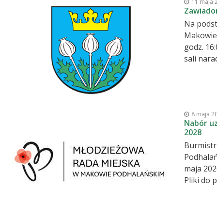
11 maja 
zespołów
Zawiadom
bibliote
Na podst
Makowie Podhalań
godz. 16:00 posiedzenie Komisji Skarg, Wniosków i Petycji w Makowie Podhalański
sali narad Urzędu Miejskiego
Przewodnicząca Komisji Lucyna Miga
samorządz
zwolnić 
8 maja 2
Nabór uz
2028
Burmistr
Podhalań
maja 202