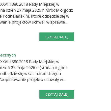
szówce w 2026 roku; w sprawie udzielenia dotacji celowej na
XVIII.380.2018 Rady Miejskiej w
omość gminną oraz na odstąpienie od
CZYTAJ DALEJ
łecznych
XVIII.380.2018 Rady Miejskiej w
owadzonych przez Gminę Maków
tawowych od dnia 01 września 2026r.
CZYTAJ DALEJ
 U z 2025 r. poz 1153) pracodawca
ienia mu brania udziału w pracach