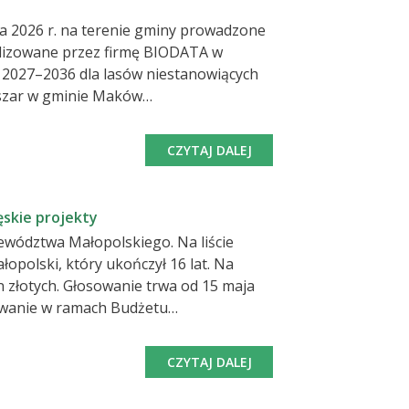
a 2026 r. na terenie gminy prowadzone
ealizowane przez firmę BIODATA w
 2027–2036 dla lasów niestanowiących
CZYTAJ DALEJ
zone są na
publicznego wglądu. O terminie
ęskie projekty
ewództwa Małopolskiego. Na liście
opolski, który ukończył 16 lat. Na
 złotych. Głosowanie trwa od 15 maja
rej mieszkańcy regionu mają realny
taną zrealizowane w kolejnych latach.
CZYTAJ DALEJ
ż 511 projektów, które znacząco
akupy defibrylatorów AED, wyposażenie