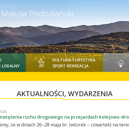
y Maków Podhalański
I
KULTURA TURYSTYKA
 LOKALNY
SPORT REKREACJA
AKTUALNOŚCI, WYDARZENIA
2026
 natężenia ruchu drogowego na przejazdach kolejowo-dr
emy, że w dniach 26–28 maja br. (wtorek – czwartek) na ter