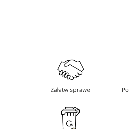
Gminy Maków Podhalańs
absolut
Załatw sprawę
Po