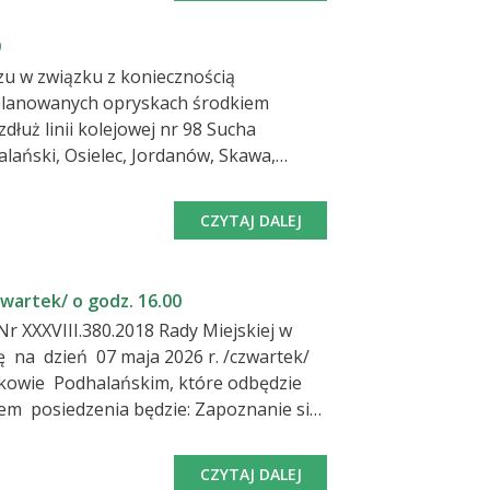
9
zu w związku z koniecznością
planowanych opryskach środkiem
CZYTAJ DALEJ
zwartek/ o godz. 16.00
ść ok. 2 m dla strony prawej i lewej liczonych od osi toru. Prace wyk
XXXVIII.380.2018 Rady Miejskiej w
rawie zaopiniowania sprawozdania z
formacją o stanie mienia Gminy Maków
CZYTAJ DALEJ