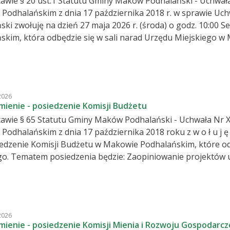
awie § 20 ust.1 Statutu Gminy Maków Podhalański - Uchwała 
Podhalańskim z dnia 17 października 2018 r. w sprawie Uc
esję Rady Miejskiej w Makowie
skim, która odbędzie się w sali narad Urzędu Miejskiego w
a w sieci internetowej, na którą serdecznie zapraszam. Proponowany porządek obrad:
ierdzenie jej prawomocności. Przyjęcie i zatwierdzenie porządku obrad. Sprawozdanie
ści międzysesyjnej. Podjęcie uchwały w sprawie zmiany uchwały budżetowej na 2026
XI.224.2025 Rady Miejskiej w Makowie Podhalańskim z dnia 3
2026
letniej Prognozy Finansowej Gminy Maków
ienie - posiedzenie Komisji Budżetu
Podhalański.- projekt uchwały (pdf, 4,965.39KB) Podjęcie 
awie § 65 Statutu Gminy Maków Podhalański - Uchwała Nr XX
kim z dnia 17 października 2018 roku z w o ł u j ę na dzień 27 maja 2026 r. /środa/ o godz.
 sprawie zmiany uchwały
ej na 2026 rok Nr XXI.224.2025 Rady Miejskiej w Makowie P
ę Maków Podhalański pomocy finansowej Gminie Zawoja w 2026 roku; w sp
celowej na zakup sprzętu pralniczo-suszącego dla Ochotnicz
2026
rawie udzielenia dotacji celowej na modernizację budynku remizy
ienie - posiedzenie Komisji Mienia i Rozwoju Gospodarc