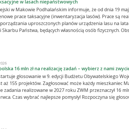
ksacyjne w lasach niepaństwowych
 gminy
ejski w Makowie Podhalańskim informuje, że od dnia 19 maj
enowe prace taksacyjne (inwentaryzacja lasów). Prace są r
porządzania uproszczonych planów urządzenia lasu na lata
karbu Państwa, będących własnością osób fizycznych. Obszar w gminie Maków
ka Planowany termin zakończenia: 30 lipca 2026 r. Wykonawca: BIODATA –
eśne oznaczone symbolem Ls. Nie
nych użytków gruntowych porośniętych roślinnością drzewiastą. Prace prowad
ścicieli lasów. Po zakończeniu prac terenowych projekty uproszczonych planów
2026
ia lasu zostaną wyłożone w siedzibie Urzędu Miejskiego do 
olska 16 mln zł na realizację zadań – wybierz z nami zwyci
a właściciele lasów zostaną powiadomieni
startuje głosowanie w 9. edycji Budżetu Obywatelskiego Woj
st aż 155 projektów. Zagłosować może każdy mieszkaniec Mał
ie zadania realizowane w 2027 roku ZWM przeznaczył 16 mln
yna się głosowanie w ramach Budżetu
skiego Województwa Małopolskiego – inicjatywy, dzięki któ
to, jak wygląda ich najbliższe otoczenie i jakie projekty zos
asowe edycje przyniosły imponujące efekty. Zrealizowano a
na jakość życia w regionie. Wśród nich znalazły się m.in. z