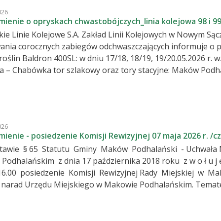
026
ienie o opryskach chwastobójczych_linia kolejowa 98 i 9
kie Linie Kolejowe S.A. Zakład Linii Kolejowych w Nowym Sąc
nia corocznych zabiegów odchwaszczających informuje o 
w dniu 17/18, 18/19, 19/20.05.2026 r. wzdłuż linii kolejowej nr 98 Sucha
abówka tor szlakowy oraz tory stacyjne: Maków Podhalański, Osielec, Jordanów, Skawa,
Chabówka – Zakopane tor
acyjne: Raba Wyżna, Sienawa, Lasek Nowy Targ, Szaflary, Biały Dunajec, Poronin,
jących warunkach
arunków pogodowych zabieg zostanie wykonany w
026
erminie. Ponadto informujemy, że oprysk jest wykonywany z pojazdu szynowego
ienie - posiedzenie Komisji Rewizyjnej 07 maja 2026 r. /c
na szeroko
awie § 65 Statutu Gminy Maków Podhalański - Uchwała Nr 
ńskim z dnia 17 października 2018 roku z w o ł u j ę na dzień 07 maja 2026 r. /czwartek/
 Makowie Podhalańskim, które odbędzie
ad Urzędu Miejskiego w Makowie Podhalańskim. Tematem posiedzenia będzie: Zapoznanie się
 kolegium Regionalnej Izby Obrachunkowej w Krakowie w sp
a budżetu Gminy Maków Podhalański za 2025 rok oraz z in
 31 grudnia 2025 roku. Sporządzenie opinii komisji rewizyjnej z wykonania budżetu