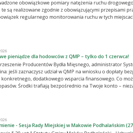
adzone obowiązkowe pomiary natężenia ruchu drogowego 
a te są realizowane zgodnie z obowiązującymi przepisami p
zek regularnego monitorowania ruchu w tych miejscach. Celem badania jest zebranie dany
ceny poziomu bezpieczeństwa. Pomiary mają charakter wyłącznie obserwacyjny i nie będą
. Pomiar zostanie wykonany
ną, polegającą na rejestracji zapisu wideo na wskazanych przejazdach oraz
nie przejazdów. Apel do
2026
w: Prosimy o zachowanie szczególnej ostrożności w rejonie
e pieniądze dla hodowców z QMP – tylko do 1 czerwca!
ałość wobec osób wykonujących pomiary.
Zrzeszenie Producentów Bydła Mięsnego, administrator 
na: jeśli zaznaczysz udział w QMP na wniosku o dopłaty bez
etnego, dodatkowego wsparcia finansowego. Co możesz zyskać? Dopłaty bezpośrednie do
asów. Środki trafiają bezpośrednio na Twoje konto – niezależnie od
kładów Zero ryzyka na etapie wniosku – możesz się wycofać do końca września
dział
2026
zaznaczyć QMP we wniosku. Oznacza to, że spełniasz już wy
ienie - Sesja Rady Miejskiej w Makowie Podhalańskim (27
ć uzyskania dodatkowej płatności, nie rezygnując przy tym z