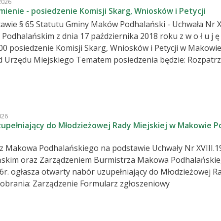
2026
 regionalnych w stroje i instrumenty, powstanie książkoma
ienie - posiedzenie Komisji Skarg, Wniosków i Petycji
kach, budowa chodników przy drogach wojewódzkich, a także 
awie § 65 Statutu Gminy Maków Podhalański - Uchwała Nr XX
skim z dnia 17 października 2018 roku z w o ł u j ę na dzień 14 maja 2026 r. /czwartek/ o
m, które odbędzie się w
 Tematem posiedzenia będzie: Rozpatrzenie skargi. Sprawy bieżące.
s Na podstawie art.25 ust.3 ustawy z dnia 08 marca 1990r. o
ie gminnym, tekst jednolity ( tekst jedn. Dz. U z 2025 r. p
radnego od pracy zawodowej w celu umożliwienia mu brania
026
upełniający do Młodzieżowej Rady Miejskiej w Makowie Pod
z Makowa Podhalańskiego na podstawie Uchwały Nr XVIII.1
skim oraz Zarządzeniem Burmistrza Makowa Podhalańskieg
6r. ogłasza otwarty nabór uzupełniający do Młodzieżowej R
Pliki do pobrania: Zarządzenie Formularz zgłoszeniowy