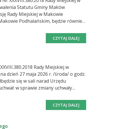
Nr XXXVIII.380.2018 Rady Miejskiej w
hwalenia Statutu Gminy Maków
 Makowie Podhalańskim, będzie również
CZYTAJ DALEJ
0 grudnia 2025 roku.- projekt uchwały
uchwały w sprawie
XVIII.380.2018 Rady Miejskiej w
odhalańskim z dnia 30 grudnia 2025
CZYTAJ DALEJ
rawie udzielenia
ej Straży Pożarnej w Makowie
zego