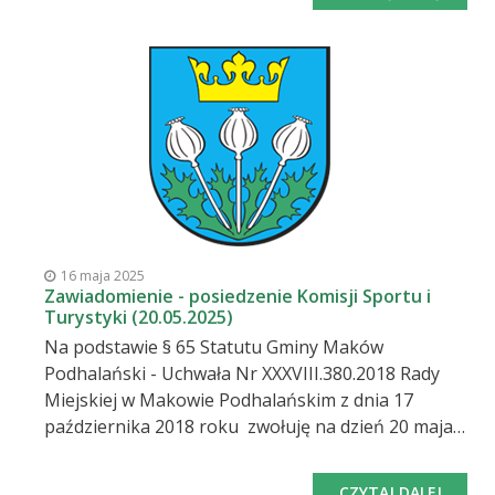
odbędzie się w sali narad Urzędu Miejskiego w
Makowie Podhalańskim Tematem posiedzenia
będzie: Zaopiniowanie projektu uchwał w sprawie
przyjęcia „Oceny zasobów pomocy społecznej za
2024 rok”. Sprawy bieżące Przewodnicząca Komisji
Dorota Kaczmarczyk Na podstawie art.25 ust.3
ustawy z dnia 08 marca 1990r. o samorządzie
gminnym, tekst jednolity ( tekst jedn. Dz. U z 2024 r.
poz 1465) pracodawca obowiązany jest zwolnić
radnego od pracy zawodowej w celu umożliwienia
mu brania udziału w pracach organów gminy.
16 maja 2025
Zawiadomienie - posiedzenie Komisji Sportu i
Turystyki (20.05.2025)
Na podstawie § 65 Statutu Gminy Maków
Podhalański - Uchwała Nr XXXVIII.380.2018 Rady
Miejskiej w Makowie Podhalańskim z dnia 17
października 2018 roku zwołuję na dzień 20 maja
2025 r. /wtorek/ o godz. 8:00 posiedzenie Komisji
Sportu i Turystyki w Makowie Podhalańskim,
CZYTAJ DALEJ