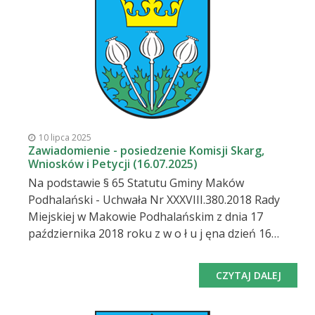
10 lipca 2025
Zawiadomienie - posiedzenie Komisji Skarg,
Wniosków i Petycji (16.07.2025)
Na podstawie § 65 Statutu Gminy Maków
Podhalański - Uchwała Nr XXXVIII.380.2018 Rady
Miejskiej w Makowie Podhalańskim z dnia 17
października 2018 roku z w o ł u j ęna dzień 16
lipca 2025 r. /środa/ o godz. 8:15 posiedzenie
Komisji Skarg, Wniosków i Petycji w Makowie
CZYTAJ DALEJ
Podhalańskim, które odbędzie się w sali narad
Urzędu Miejskiego Tematem posiedzenia będzie: