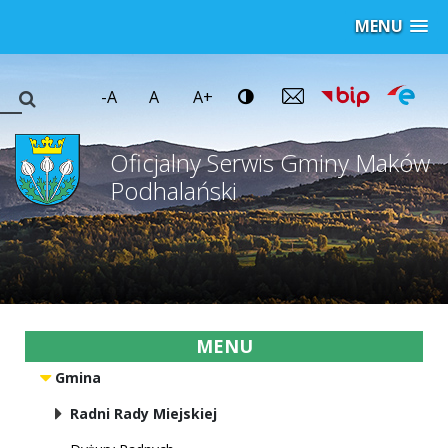
MENU
-A
A
A+
Oficjalny Serwis Gminy Maków
Podhalański
MENU
Gmina
Radni Rady Miejskiej