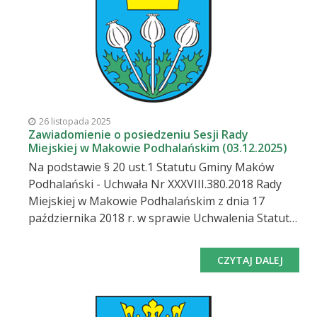
sieci internetowej, na którą serdecznie zapraszam.
Proponowany porządek obrad: 1. Otwarcie sesji,
stwierdzenie jej prawomocności. 2. Przyjęcie i
zatwierdzenie porządku obrad. 3. Spr
26 listopada 2025
Zawiadomienie o posiedzeniu Sesji Rady
Miejskiej w Makowie Podhalańskim (03.12.2025)
Na podstawie § 20 ust.1 Statutu Gminy Maków
Podhalański - Uchwała Nr XXXVIII.380.2018 Rady
Miejskiej w Makowie Podhalańskim z dnia 17
października 2018 r. w sprawie Uchwalenia Statutu
Gminy Maków Podhalański zwołuję na dzień 03
grudnia 2025 r. (środa) o godz. 8:00 Sesję Rady
CZYTAJ DALEJ
Miejskiej w Makowie Podhalańskim, która
odbędzie się w sali narad Urzędu Miejskiego w
Makowie Podhalańskim, będzie również