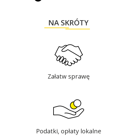
transmitowana w sieci internetowej, na którą
serdecznie zapraszam. Proponowany porządek
NA SKRÓTY
obrad: Otwarcie sesji, stwierdzenie jej
prawomocności. Przyjęcie i zatwierdzenie porządku
obrad. Sprawozdanie Burmistrza z działalności
międzysesyjnej. Podjęcie uchwały w sprawie zmiany
uchwały budżetowej na 2025 rok Nr X.97.2024 Rady
Miejskiej w Makowie Podhalańskim z dnia 30
grudnia 2024 roku.- Projekt uchwały (pdf,
387.84KB) Podjęcie uchwały w sprawie zmiany
Załatw sprawę
Wieloletniej Prognozy Finansowej Gminy Maków
Podhalański.- Projekt uchwały (pdf, 5,314.72KB)
Podjęcie uchwały w sprawie
Podatki, opłaty lokalne