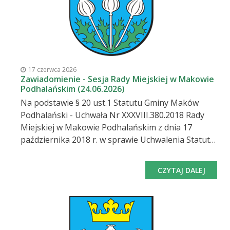
17 czerwca 2026
Zawiadomienie - Sesja Rady Miejskiej w Makowie
Podhalańskim (24.06.2026)
Na podstawie § 20 ust.1 Statutu Gminy Maków
Podhalański - Uchwała Nr XXXVIII.380.2018 Rady
Miejskiej w Makowie Podhalańskim z dnia 17
października 2018 r. w sprawie Uchwalenia Statutu
Gminy Maków Podhalański zwołuję na dzień 24
czerwca 2026 r. (środa) o godz. 10:00 Sesję Rady
CZYTAJ DALEJ
Miejskiej w Makowie Podhalańskim, która
odbędzie się w sali narad Urzędu Miejskiego w
Makowie Podhalańskim, będzie również
transmitowana w sieci internetowej, na którą
serdecznie zapraszam. Proponowany porządek