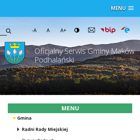
MENU
-A
A
A+
Oficjalny Serwis Gminy Maków
Podhalański
MENU
Gmina
Radni Rady Miejskiej