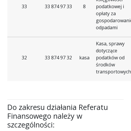
33
33 874 97 33
8
podatkowej i
opłaty za
gospodarowani
odpadami
Kasa, sprawy
dotyczące
32
33 874 97 32
kasa
podatków od
środków
transportowych
Do zakresu działania Referatu
Finansowego należy w
szczególności: