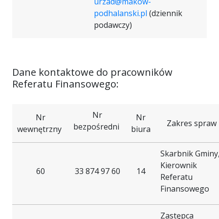
urzad@makow-
podhalanski.pl
(dziennik
podawczy)
Dane kontaktowe do pracowników
Referatu Finansowego:
Nr
Nr
Nr
Zakres spraw
bezpośredni
wewnętrzny
biura
Skarbnik Gminy
Kierownik
60
33 874 97 60
14
Referatu
Finansowego
Zastępca