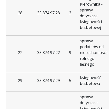
Kierownika -
sprawy
28
33 874 97 28
3
dotyczące
księgowości
budżetowej
sprawy
podatków od
22
33 874 97 22
9
nieruchomości,
rolnego,
leśnego
księgowość
29
33 874 97 29
5
budżetowa
sprawy
dotyczące
księgowości