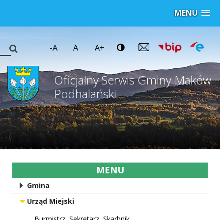
MENU
-A
A
A+
Oficjalny Serwis Gminy Maków
Podhalański
MENU
Gmina
Urząd Miejski
Burmistrz, Sekretarz, Skarbnik