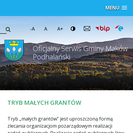
MENU
-A
A
A+
Oficjalny Serwis Gminy Maków
Podhalański
TRYB MAŁYCH GRANTÓW
Tryb „małych grantów” jest uproszczoną formą
zlecania organizacjom pozarządowym realizacji