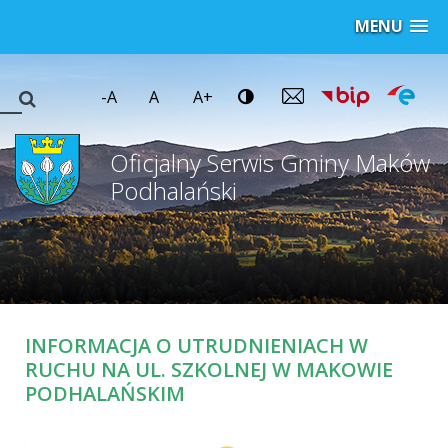
MENU
-A
A
A+
Oficjalny Serwis Gminy Maków
Podhalański
INFORMACJA O UTRUDNIENIACH W
RUCHU NA UL. SZKOLNEJ W MAKOWIE
PODHALAŃSKIM