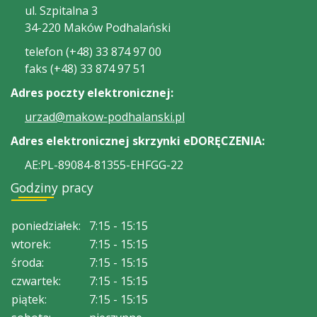
ul. Szpitalna 3
34-220 Maków Podhalański
telefon (+48) 33 874 97 00
faks (+48) 33 874 97 51
Adres poczty elektronicznej:
urzad@makow-podhalanski.pl
Adres elektronicznej skrzynki eDORĘCZENIA:
AE:PL-89084-81355-EHFGG-22
Godziny pracy
poniedziałek:
7:15 - 15:15
wtorek:
7:15 - 15:15
środa:
7:15 - 15:15
czwartek:
7:15 - 15:15
piątek:
7:15 - 15:15