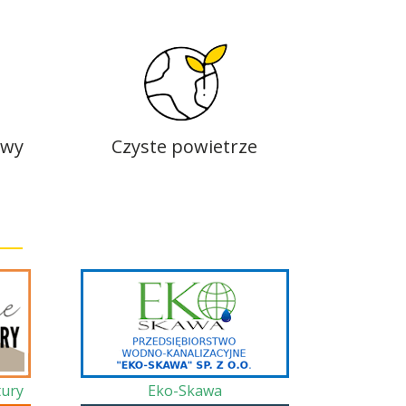
owy
Czyste powietrze
ury
Eko-Skawa