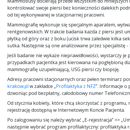
Mammobusy docierają przede wszystkim do mniejszych mi
kontrolować swoje piersi bez konieczności dalekich podró
od tej wykonywanej w stacjonarnej pracowni.
Mammografię wykonuje się specjalnym aparatem, wytwar
rentgenowskich. W trakcie badania każda z piersi jest u
płytką od góry oraz z boku (ucisk trwa zaledwie kilka s
sutka. Następnie są one analizowane przez specjalistę - 
Jeśli badanie nie wykaże nieprawidłowości, wystarczy je
przypadkach pacjentka jest kierowana na pogłębioną d
mammografię uzupełniającą, USG piersi czy biopsję.
Adresy pracowni stacjonarnych oraz pełen terminarz 
krakow.pl
w zakładce „
Profilaktyka z NFZ
”. Informacje o
dzwoniąc pod bezpłatny, całodobowy numer Telefonicznej
Od stycznia kobiety, które chcą skorzystać z programu,
rejestrację dostępną w Internetowym Koncie Pacjenta.
Po zalogowaniu się należy wybrać „E-rejestracja” >> „U
następnie wybrać program profilaktyczny: profilaktyka ra