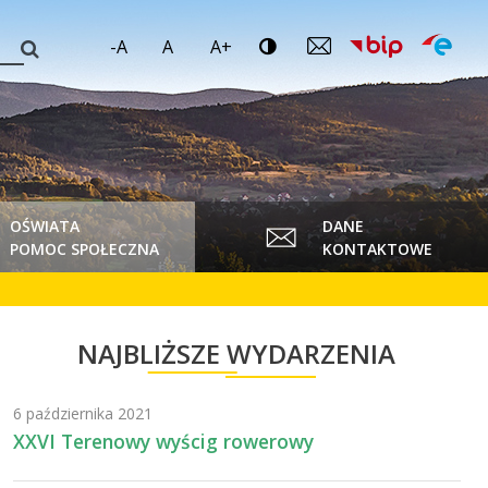
-A
A
A+
OŚWIATA
DANE
POMOC SPOŁECZNA
KONTAKTOWE
NAJBLIŻSZE WYDARZENIA
6 października 2021
XXVI Terenowy wyścig rowerowy