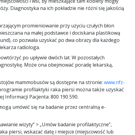
ejscowości i wsi, by mieszkające tam kobiety mogły
ży. Diagnostyka na ich pokładzie nie różni się jakością
zającym promieniowanie przy użyciu czułych błon
mieszczana na małej podstawce i dociskana plastikową
ekund), co pozwala uzyskać po dwa obrazy dla każdego
lekarza radiologa.
 powtórzyć po upływie dwóch lat. W pozostałych
iagnostykę. Może ona obejmować poradę lekarską,
postojów mammobusów są dostępne na stronie:
www.nfz-
 programie profilaktyki raka piersi można także uzyskać
 Informacji Pacjenta: 800 190 590.
 mogą umówić się na badanie przez centralną e-
mawianie wizyty” > „Umów badanie profilaktyczne”,
ka piersi, wskazać datę i miejsce (miejscowość lub