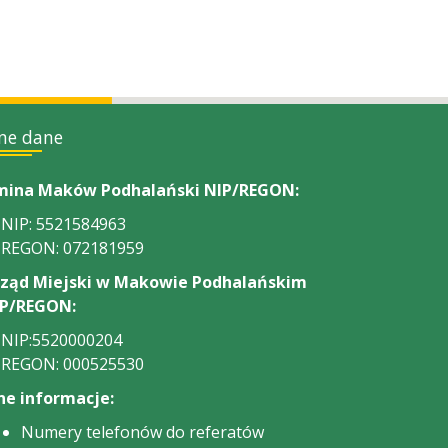
ne dane
ina Maków Podhalański NIP/REGON:
NIP: 5521584963
REGON: 072181959
ząd Miejski w Makowie Podhalańskim
P/REGON:
NIP:5520000204
REGON: 000525530
ne informacje:
Numery telefonów do referatów