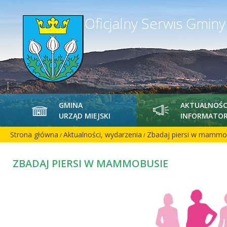
Oficjalny Serwis Gmin
GMINA
AKTUALNOŚC
URZĄD MIEJSKI
INFORMATOR
Strona główna
Aktualności, wydarzenia
Zbadaj piersi w mammo
/
/
ZBADAJ PIERSI W MAMMOBUSIE