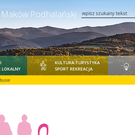
y Maków Podhalański
wpisz szukany tekst
I
KULTURA TURYSTYKA
 LOKALNY
SPORT REKREACJA
busie