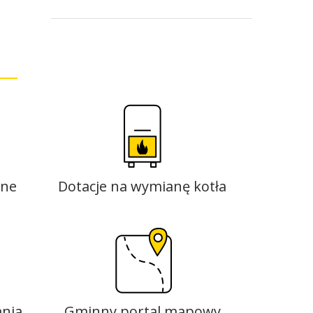
aplikacji mObywatel
zne
Dotacje na wymianę kotła
nia
Gminny portal mapowy