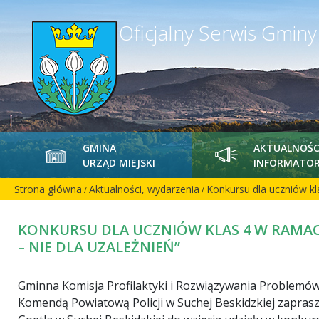
Oficjalny Serwis Gmin
GMINA
AKTUALNOŚC
URZĄD MIEJSKI
INFORMATOR
Strona główna
Aktualności, wydarzenia
Konkursu dla uczniów kl
/
/
KONKURSU DLA UCZNIÓW KLAS 4 W RAMACH
– NIE DLA UZALEŻNIEŃ”
Gminna Komisja Profilaktyki i Rozwiązywania Problem
Komendą Powiatową Policji w Suchej Beskidzkiej zaprasz