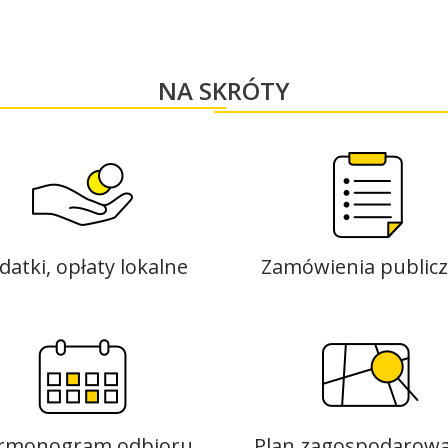
NA SKRÓTY
datki, opłaty lokalne
Zamówienia public
rmonogram odbioru
Plan zagospodarowa