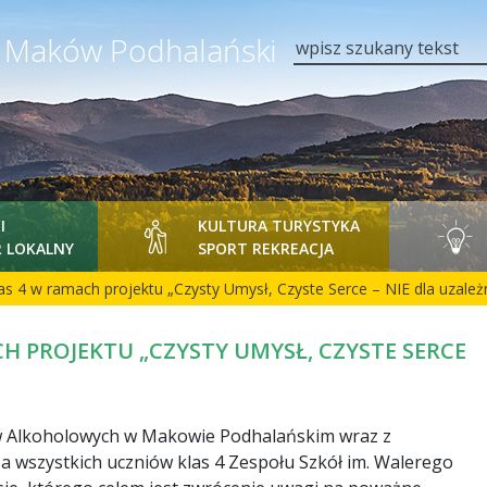
y Maków Podhalański
wpisz szukany tekst
I
KULTURA TURYSTYKA
 LOKALNY
SPORT REKREACJA
as 4 w ramach projektu „Czysty Umysł, Czyste Serce – NIE dla uzależ
 PROJEKTU „CZYSTY UMYSŁ, CZYSTE SERCE
ów Alkoholowych w Makowie Podhalańskim wraz z
a wszystkich uczniów klas 4 Zespołu Szkół im. Walerego