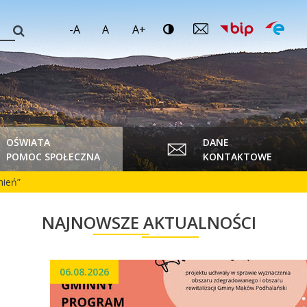
-A
A
A+
OŚWIATA
DANE
POMOC SPOŁECZNA
KONTAKTOWE
nień”
NAJNOWSZE AKTUALNOŚCI
06.08.2026