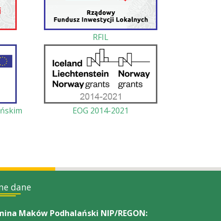
RFIL
ańskim
EOG 2014-2021
ne dane
ina Maków Podhalański NIP/REGON: