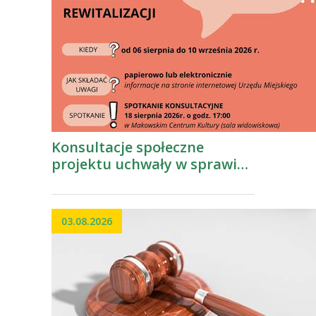
Konsultacje społeczne
projektu uchwały w sprawie
wyznaczenia obszaru
zdegradowanego i obszaru
rewitalizacji Gminy Maków
03.08.2026
Podhalański