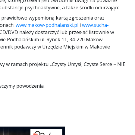
rsie, którego celem jest zwrócenie uwagi na poważne
 substancje psychoaktywne, a także środki odurzające.
 prawidłowo wypełnioną kartą zgłoszenia oraz
ronach:
www.makow-podhalanski.pl
i
www.sucha-
CD/DVD należy dostarczyć lub przesłać listownie w
wie Podhalańskim ul. Rynek 11, 34-220 Maków
ziennik podawczy w Urzędzie Miejskim w Makowie
y w ramach projektu „Czysty Umysł, Czyste Serce – NIE
życzymy powodzenia.