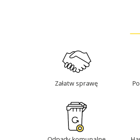
Załatw sprawę
Po
Odpady komunalne
Ha