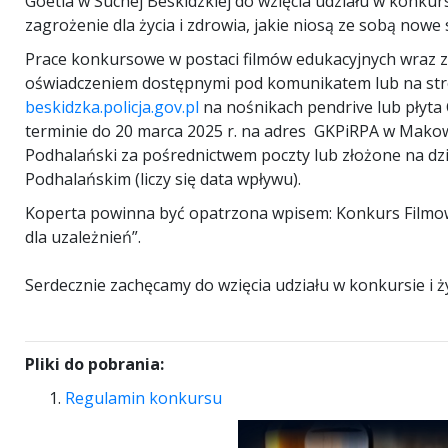
Goetla w Suchej Beskidzkiej do wzięcia udziału w konku
zagrożenie dla życia i zdrowia, jakie niosą ze sobą nowe
Prace konkursowe w postaci filmów edukacyjnych wraz z
oświadczeniem dostępnymi pod komunikatem lub na st
beskidzka.policja.gov.pl
na nośnikach pendrive lub płyta 
terminie do 20 marca 2025 r. na adres GKPiRPA w Mako
Podhalański za pośrednictwem poczty lub złożone na d
Podhalańskim (liczy się data wpływu).
Koperta powinna być opatrzona wpisem: Konkurs Filmow
dla uzależnień”.
Serdecznie zachęcamy do wzięcia udziału w konkursie i 
Pliki do pobrania:
Regulamin konkursu