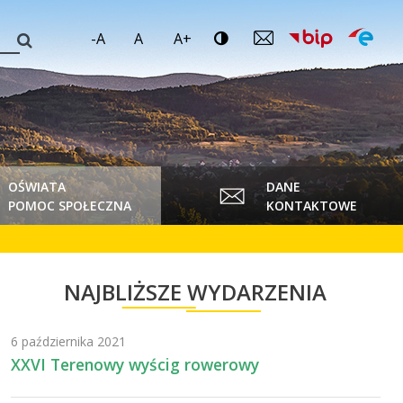
-A
A
A+
OŚWIATA
DANE
POMOC SPOŁECZNA
KONTAKTOWE
NAJBLIŻSZE WYDARZENIA
6 października 2021
XXVI Terenowy wyścig rowerowy