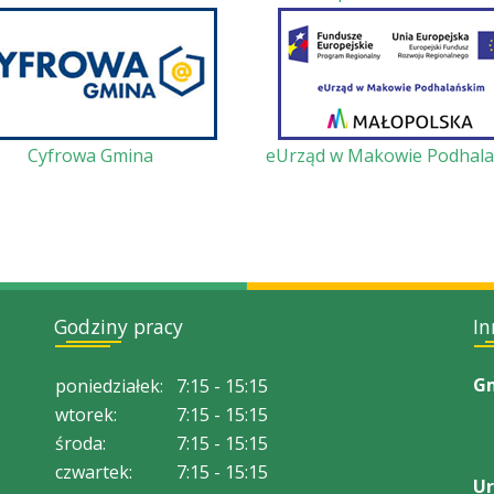
Cyfrowa Gmina
eUrząd w Makowie Podhal
Godziny pracy
In
Gm
poniedziałek:
7:15 - 15:15
wtorek:
7:15 - 15:15
środa:
7:15 - 15:15
czwartek:
7:15 - 15:15
Ur