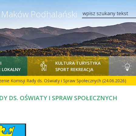
y Maków Podhalański
wpisz szukany tekst
I
KULTURA TURYSTYKA
 LOKALNY
SPORT REKREACJA
enie Komisji Rady ds. Oświaty i Spraw Społecznych (24.06.2026)
ADY DS. OŚWIATY I SPRAW SPOŁECZNYCH