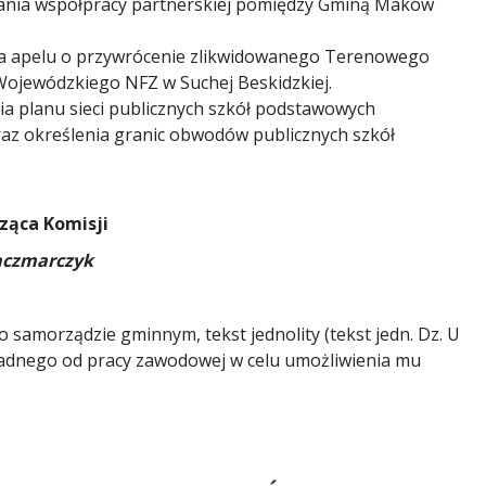
zania współpracy partnerskiej pomiędzy Gminą Maków
ia apelu o przywrócenie zlikwidowanego Terenowego
Wojewódzkiego NFZ w Suchej Beskidzkiej.
ia planu sieci publicznych szkół podstawowych
z określenia granic obwodów publicznych szkół
ząca Komisji
aczmarczyk
o samorządzie gminnym, tekst jednolity (tekst jedn. Dz. U
 radnego od pracy zawodowej w celu umożliwienia mu