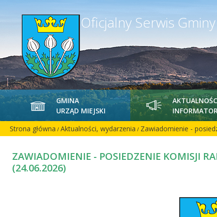
Oficjalny Serwis Gmin
GMINA
AKTUALNOŚC
URZĄD MIEJSKI
INFORMATOR
Strona główna
Aktualności, wydarzenia
Zawiadomienie - posiedz
/
/
ZAWIADOMIENIE - POSIEDZENIE KOMISJI R
(24.06.2026)