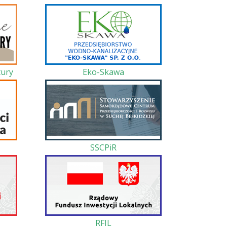
ury
Eko-Skawa
SSCPiR
RFIL