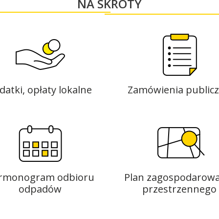
NA SKRÓTY
datki, opłaty lokalne
Zamówienia public
rmonogram odbioru
Plan zagospodarowa
odpadów
przestrzennego