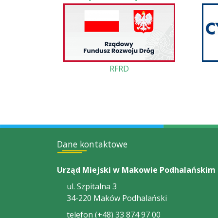
RFRD
Dane kontaktowe
Urząd Miejski w Makowie Podhalańskim
ul. Szpitalna 3
34-220 Maków Podhalański
telefon (+48) 33 874 97 00