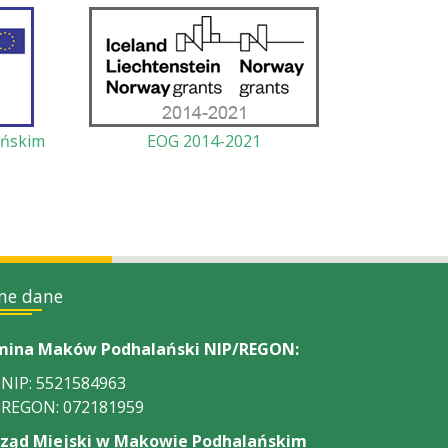
ańskim
EOG 2014-2021
ne dane
ina Maków Podhalański NIP/REGON:
NIP: 5521584963
REGON: 072181959
ząd Miejski w Makowie Podhalańskim