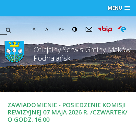
MENU
-A
A
A+
Oficjalny Serwis Gminy Maków
Podhalański
ZAWIADOMIENIE - POSIEDZENIE KOMISJI
REWIZYJNEJ 07 MAJA 2026 R. /CZWARTEK/
O GODZ. 16.00